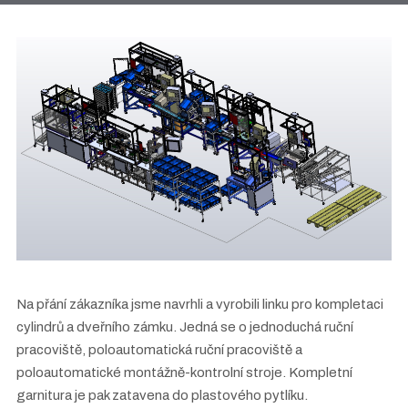
Na přání zákazníka jsme navrhli a vyrobili linku pro kompletaci
cylindrů a dveřního zámku. Jedná se o jednoduchá ruční
pracoviště, poloautomatická ruční pracoviště a
poloautomatické montážně-kontrolní stroje. Kompletní
garnitura je pak zatavena do plastového pytlíku.