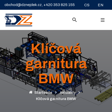
Sprache auswähle
obchod@dznejdek.cz
, +420 353 825 155
CS
EN
Klíčová
garnitura
BMW
Startseite
Aktuality
Klíčová garnitura BMW