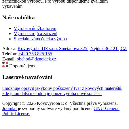
zámečnickou výrobou. Pro výrobu disponujeme kvalitním
vybavením.
Naše nabídka
Výroba a údržba forem
Výroba strojů a zařízení
Speciální zámečnická výroba
Adresa:
Kovovýroba DZ s.r.o. Smetanova 825 | Nejdek 362 21 | CZ
Telefon:
+420 353 825 155
E-mail:
obchod@dznejdek.cz
Doporučujeme
Laserové navařování
umožňuje opravit jakýkoliv poškozený tvar z kovových materiálů,
kde jinou další metodou je pouze výroba nové součásti
Copyright © 2026 Kovovýroba DZ. Všechna práva vyhrazena.
Joomla!
je svobodný software vydaný pod licencí
GNU General
Public License.