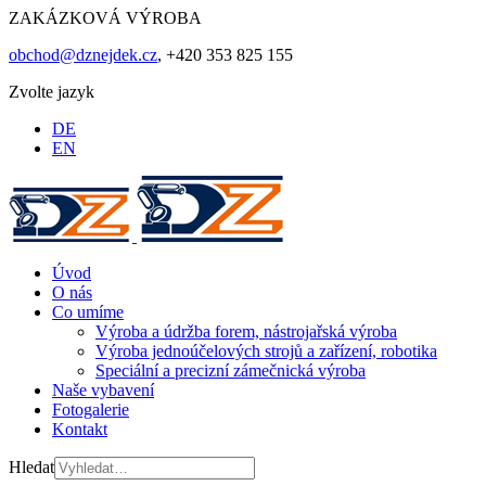
ZAKÁZKOVÁ VÝROBA
obchod@dznejdek.cz
, +420 353 825 155
Zvolte jazyk
DE
EN
Úvod
O nás
Co umíme
Výroba a údržba forem, nástrojařská výroba
Výroba jednoúčelových strojů a zařízení, robotika
Speciální a precizní zámečnická výroba
Naše vybavení
Fotogalerie
Kontakt
Hledat